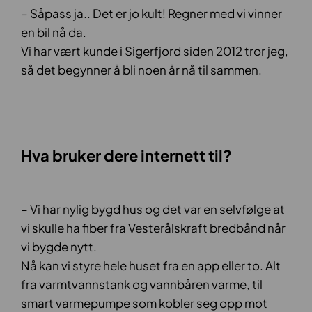
– Såpass ja.. Det er jo kult! Regner med vi vinner
en bil nå da.
Vi har vært kunde i Sigerfjord siden 2012 tror jeg,
så det begynner å bli noen år nå til sammen.
Hva bruker dere internett til?
– Vi har nylig bygd hus og det var en selvfølge at
vi skulle ha fiber fra Vesterålskraft bredbånd når
vi bygde nytt.
Nå kan vi styre hele huset fra en app eller to. Alt
fra varmtvannstank og vannbåren varme, til
smart varmepumpe som kobler seg opp mot