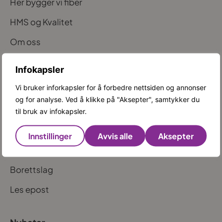
Her bygger vi fiber
HMS og Kvalitet
Om oss
Våre ansatte
Infokapsler
Grossisttilgang
Vi bruker inforkapsler for å forbedre nettsiden og annonser
og for analyse. Ved å klikke på "Aksepter", samtykker du
til bruk av infokapsler.
Kunde
Privat
Innstillinger
Avvis alle
Aksepter
Bedrift
Borettslag
Les epost